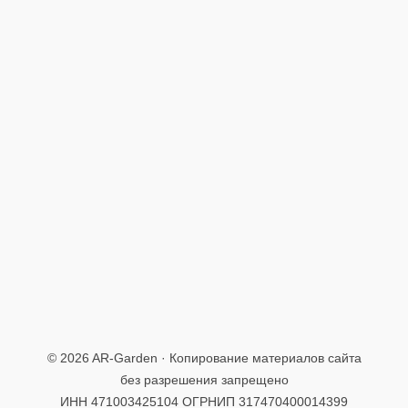
АПТЕКАРСК
ИЙ ОГОРОД
МАЛ МАФ,
ДА ДОРОГ
СВАДЕБНЫ
Е ЦВЕТЫ
ПОГОДА
© 2026 AR-Garden · Копирование материалов сайта
без разрешения запрещено
ИНН 471003425104 ОГРНИП 317470400014399