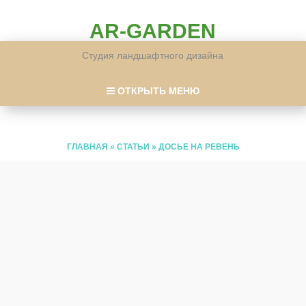
AR-GARDEN
Студия ландшафтного дизайна
ОТКРЫТЬ МЕНЮ
ГЛАВНАЯ
»
СТАТЬИ
»
ДОСЬЕ НА РЕВЕНЬ
ДОСЬЕ НА РЕВЕНЬ
09 10 2023
ANDREY
ПОКА НЕТ КОММЕНТАРИЕВ
Идеальные участки встречаются редко, а так хочется
задействовать каждый кусочек земли, особенно когда
соток всего 6. Хочется, чтобы было и красиво, и
полезно. Если вы обладатель как раз такого участка,