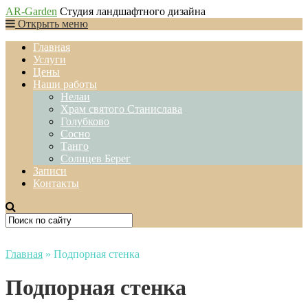
AR-Garden
Студия ландшафтного дизайна
Открыть меню
Главная
Услуги
Цены
Наши работы
Нелаи
Храм святого Станислава
Голубково
Сосно
Танго
Солнцев Берег
Записи
Контакты
Главная
»
Подпорная стенка
Подпорная стенка