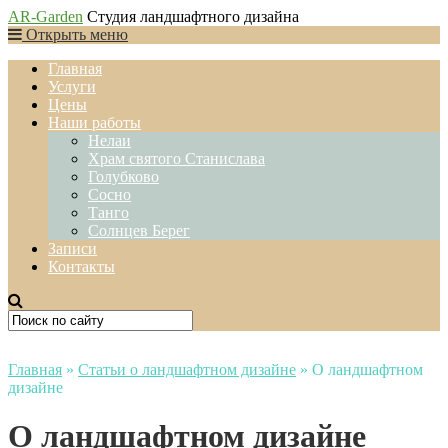
AR-Garden
Студия ландшафтного дизайна
Открыть меню
Главная
Услуги
Цены
Наши работы
Нелаи
Храм святого Станислава
Голубково
Сосно
Танго
Солнцев Берег
Записи
Контакты
Главная
»
Статьи о ландшафтном дизайне
»
О ландшафтном
дизайне
О ландшафтном дизайне