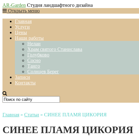
AR-Garden
Студия ландшафтного дизайна
Открыть меню
Главная
Услуги
Цены
Наши работы
Нелаи
Храм святого Станислава
Голубково
Сосно
Танго
Солнцев Берег
Записи
Контакты
Главная
»
Статьи
»
СИНЕЕ ПЛАМЯ ЦИКОРИЯ
СИНЕЕ ПЛАМЯ ЦИКОРИЯ