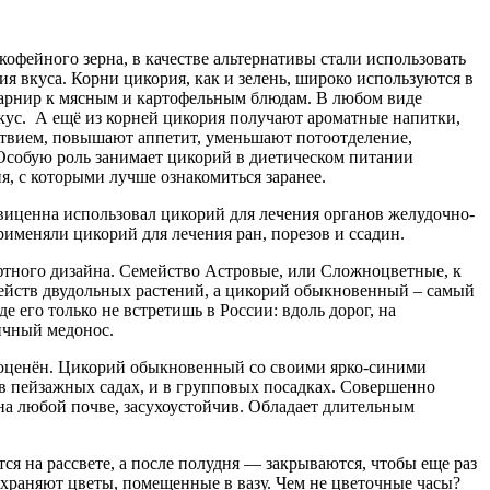
кофейного зерна, в качестве альтернативы стали использовать
ия вкуса. Корни цикория, как и зелень, широко используются в
 гарнир к мясным и картофельным блюдам. В любом виде
ус. А ещё из корней цикория получают ароматные напитки,
ствием, повышают аппетит, уменьшают потоотделение,
Особую роль занимает цикорий в диетическом питании
я, с которыми лучше ознакомиться заранее.
виценна использовал цикорий для лечения органов желудочно-
рименяли цикорий для лечения ран, порезов и ссадин.
афтного дизайна. Семейство Астровые, или Сложноцветные, к
мейств двудольных растений, а цикорий обыкновенный – самый
е его только не встретишь в России: вдоль дорог, на
личный медонос.
ооценён. Цикорий обыкновенный со своими ярко-синими
в пейзажных садах, и в групповых посадках. Совершенно
на любой почве, засухоустойчив. Обладает длительным
ся на рассвете, а после полудня — закрываются, чтобы еще раз
сохраняют цветы, помещенные в вазу. Чем не цветочные часы?