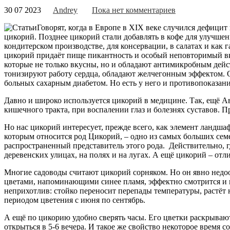
30 07 2023
Andrey
Пока нет комментариев
Говорят, когда в Европе в XIX веке случился дефицит 
цикорий. Позднее цикорий стали добавлять в кофе для улучшен
кондитерском производстве, для консервации, в салатах и как
цикорий придаёт пище пикантность и особый неповторимый вк
которые не только вкусны, но и обладают антимикробным дей
тонизируют работу сердца, обладают желчегонным эффектом. 
больных сахарным диабетом. Но есть у него и противопоказани
Давно и широко используется цикорий в медицине. Так, ещё А
кишечного тракта, при воспалении глаз и болезнях суставов. П
Но нас цикорий интересует, прежде всего, как элемент ландш
которым относится род Цикорий, – одно из самых больших се
распространенный представитель этого рода. Действительно, гд
деревенских улицах, на полях и на лугах. А ещё цикорий – от
Многие садоводы считают цикорий сорняком. Но он явно нед
цветами, напоминающими синее пламя, эффектно смотрится и 
неприхотлив: стойко переносит перепады температуры, растёт 
периодом цветения с июня по сентябрь.
А ещё по цикорию удобно сверять часы. Его цветки раскрывают
открыться в 5-6 вечера. И такое же свойство некоторое время 